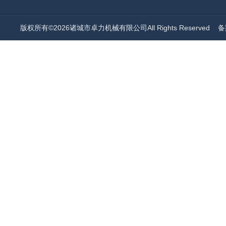
版权所有©2026诸城市卓力机械有限公司All Rights Reserved
备