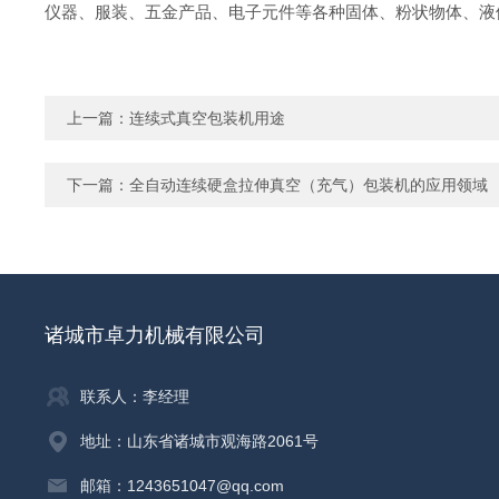
仪器、服装、五金产品、电子元件等各种固体、粉状物体、液
上一篇：
连续式真空包装机用途
下一篇：
全自动连续硬盒拉伸真空（充气）包装机的应用领域
诸城市卓力机械有限公司
联系人：李经理
地址：山东省诸城市观海路2061号
邮箱：1243651047@qq.com