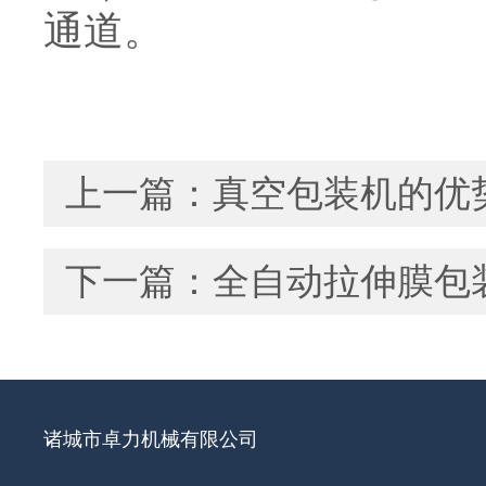
通道。
上一篇：
真空包装机的优
下一篇：
全自动拉伸膜包
诸城市卓力机械有限公司