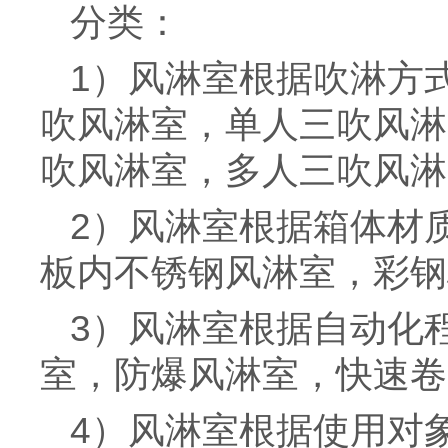
分类：
1）风淋室根据吹淋方
吹风淋室，单人三吹风淋
吹风淋室，多人三吹风淋
2）风淋室根据箱体材
板内不锈钢风淋室，彩钢
3）风淋室根据自动化
室，防爆风淋室，快速卷
4）风淋室根据使用对