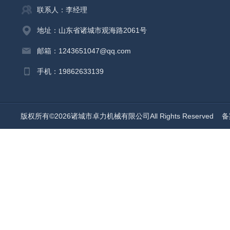
联系人：李经理
地址：山东省诸城市观海路2061号
邮箱：1243651047@qq.com
手机：19862633139
版权所有©2026诸城市卓力机械有限公司All Rights Reserved
备