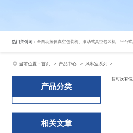
热门关键词：
全自动拉伸真空包装机、滚动式真空包装机、平台式真空包装机、大米定量成
当前位置：
首页
>
产品中心
>
风淋室系列
>
暂时没有信
产品分类
相关文章