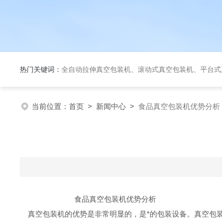
热门关键词：
全自动拉伸真空包装机、滚动式真空包装机、平台式真空包装机、大米定量成
当前位置：
首页
>
新闻中心
>
食品真空包装机优势分析
食品真空包装机优势分析
真空包装机的优势是非常明显的，是*的包装设备。真空包