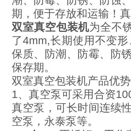
潮、防霉、防锈、防蚀
期，便于存放和运输！真
双室真空包装机
为全不
了4mm,长期使用不变
保质、防潮、防霉、防
保存期。
双室真空包装机产品优势
1、真空泵可采用合资1
真空泵，可长时间连续
空泵，永泰泵等。