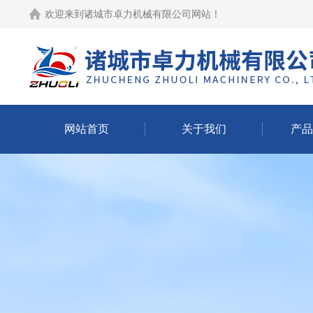
欢迎来到
诸城市卓力机械有限公司网站
！
网站首页
关于我们
产品