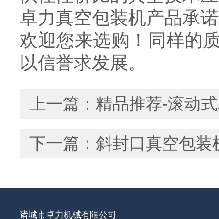
卓力真空包装机产品承诺
欢迎您来选购！同样的
以信誉求发展。
上一篇：
精品推荐-滚动
下一篇：
斜封口真空包装
诸城市卓力机械有限公司