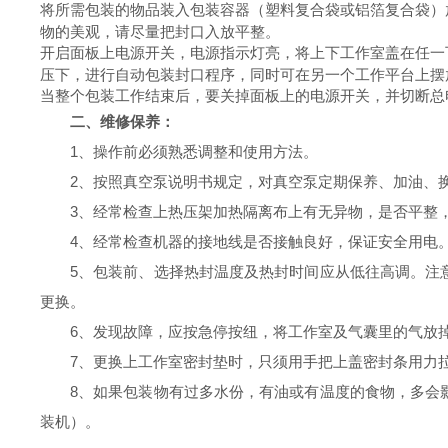
将所需包装的物品装入包装容器（塑料复合袋或铝箔复合袋）
物的美观，请尽量把封口入放平整。
开启面板上电源开关，电源指示灯亮，将上下工作室盖在任一
压下，进行自动包装封口程序，同时可在另一个工作平台上摆
当整个包装工作结束后，要关掉面板上的电源开关，并切断总
二、维修保养：
1
、操作前必须熟悉调整和使用方法。
2
、按照真空泵说明书规定，对真空泵定期保养、加油、
3
、经常检查上热压架加热隔离布上有无异物，是否平整
4
、经常检查机器的接地线是否接触良好，保证安全用电
5
、包装前、选择热封温度及热封时间应从低往高调。注
更换。
6
、发现故障，应按急停按纽，将工作室及气囊里的气放
7
、更换上工作室密封垫时，只须用手把上盖密封条用力
8
、如果包装物有过多水份，有油或有温度的食物，多会
装机）。