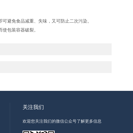
即可避免食品减重、失味，又可防止二次污染。
而使包装容器破裂。
关注我们
欢迎您关注我们的微信公众号了解更多信息