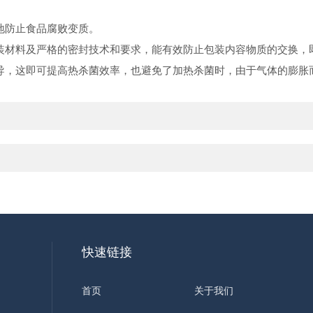
地防止食品腐败变质。
材料及严格的密封技术和要求，能有效防止包装内容物质的交换，
，这即可提高热杀菌效率，也避免了加热杀菌时，由于气体的膨胀
快速链接
首页
关于我们