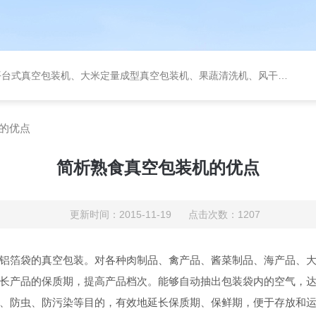
定量成型真空包装机、果蔬清洗机、风干机、巴氏灭菌机、烘干机、输送台、夹层锅、杀菌锅等。
的优点
简析熟食真空包装机的优点
更新时间：2015-11-19 点击次数：1207
铝箔袋的真空包装。对各种肉制品、禽产品、酱菜制品、海产品、
长产品的保质期，提高产品档次。能够自动抽出包装袋内的空气，
、防虫、防污染等目的，有效地延长保质期、保鲜期，便于存放和