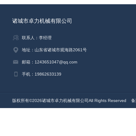
诸城市卓力机械有限公司
联系人：李经理
地址：山东省诸城市观海路2061号
邮箱：1243651047@qq.com
手机：19862633139
版权所有©2026诸城市卓力机械有限公司All Rights Reserved
备