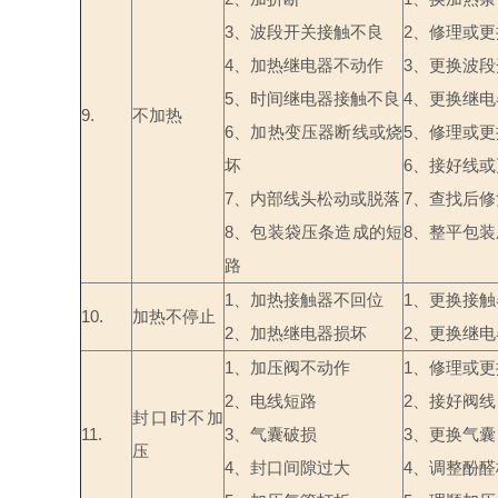
3
、波段开关接触不良
2
、修理或更
4
、加热继电器不动作
3
、更换波段
5
、时间继电器接触不良
4
、更换继电
9.
不加热
6
、加热变压器断线或烧
5
、修理或更
坏
6
、接好线或
7
、内部线头松动或脱落
7
、查找后修
8
、包装袋压条造成的短
8
、整平包装
路
1
、加热接触器不回位
1
、更换接触
10.
加热不停止
2
、加热继电器损坏
2
、更换继电
1
、加压阀不动作
1
、修理或更
2
、电线短路
2
、接好阀线
封口时不加
11.
3
、气囊破损
3
、更换气囊
压
4
、封口间隙过大
4
、调整酚醛