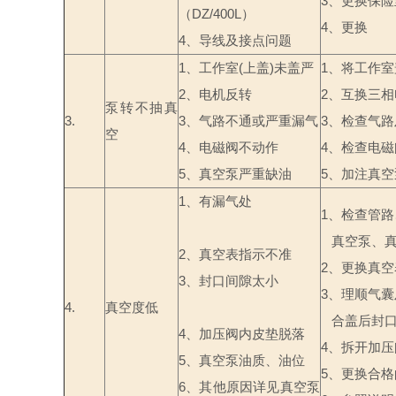
3
、更换保险
（
DZ/400L
）
4
、更换
4
、导线及接点问题
1
、工作室
(
上盖
)
未盖严
1
、将工作室
2
、电机反转
2
、互换三相
泵转不抽真
3.
3
、气路不通或严重漏气
3
、检查气路
空
4
、电磁阀不动作
4
、检查电磁
5
、真空泵严重缺油
5
、加注真空
1
、有漏气处
1
、检查管路
真空泵、
2
、真空表指示不准
2
、更换真空
3
、封口间隙太小
3
、理顺气囊
4.
真空度低
合盖后封
4
、加压阀内皮垫脱落
4
、拆开加压
5
、真空泵油质、油位
5
、更换合格
6
、其他原因详见真空泵