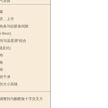
气管路
紧
齐、上平
热条与硅胶条间隙
6-9mm)
间与温度调*组合
成反比
)
布
条
布
持干净
的大小高矮
调整到与酚醛板十字交叉方