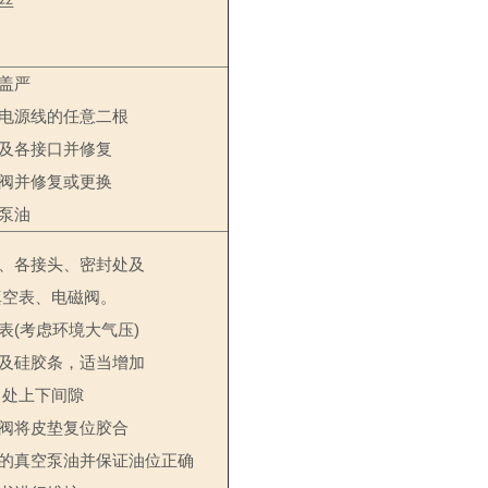
丝
盖严
电源线的任意二根
及各接口并修复
阀并修复或更换
泵油
、各接头、密封处及
真空表、电磁阀。
表
(
考虑环境大气压
)
及硅胶条，适当增加
口处上下间隙
阀将皮垫复位胶合
的真空泵油并保证油位正确