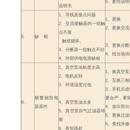
6
、参照说明
说明书
1
、导线及接点问题
1
、更换
2
、交流接触器的一组触
2
、更换交流
点不接
5.
缺
相
触或烧坏。
3
、更换分断
3
、分断器一组触点不好
4
、找当地供
4
、外部供电电源缺相
1
、真空泵油粘度太高
1
、换真空泵
2
、电机反转
2
、互换三相
3
、环境温度过低
3
、开机后虚
频繁烧毁电
要合严，要
6.
4
、真空泵油太多
器原件
4
、放出部分
5
、真空泵排气过滤器堵
5
、更换过滤
塞
6
、查找并修
6
、有短路处