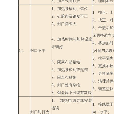
5
、加压气管打折
5
、理顺加压
1
、加热条移动、错位
1
、找正、上
2
、硅胶条及钢盒不正
2
、找正、对
3
、封口间隙大
3
、合盖后加
应调整适当
(
4
、加热时间与加热温度
4
、将加热时
未调好
12.
封口不平
(
时间与温度
5
、拉平隔离
5
、隔离布起褶皱
6
、更换加热
6
、加热条松动或起褶
7
、更换隔离
7
、隔离布粘袋
8
、清理并保
8
、封口处有杂物
9
、调整垫块
9
、钢盒底下可能有垫块
1
、
加热电源导线安装
1
、接线端子
错误
封口时打火
向（水平）