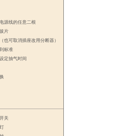
电源线的任意二根
拔片
（也可取消插座改用分断器）
到标准
设定抽气时间
换
开关
灯