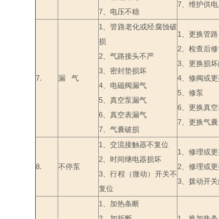
7
、维护供电
7
、电压不稳
1
、管路老化或经腐蚀破
1
、更换管路
损
2
、检查后修
2
、气路接头不严
3
、更换损坏
3
、密封垫损坏
7.
漏
气
4
、修阀或更
4
、电磁阀漏气
5
、修泵
5
、真空泵漏气
6
、更换真空
6
、真空表漏气
7
、更换气囊
7
、气囊破损
1
、交流接触器不复位
1
、修理或更
2
、时间继电器损坏
8.
不停泵
2
、修理或更
3
、行程（微动）开关不
3
、拨动开关
复位
1
、加热条断
2
、加折断
1
、换加热条