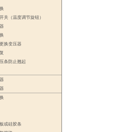
换
开关（温度调节旋钮）
器
换
更换变压器
复
压条防止翘起
器
器
换
板或硅胶条