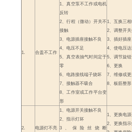
1
、真空泵不工作或电机
反转
2
、行程（微动）开关不
1
、互换三相
接触
2
、调整开关
3
、电源插座接触不良
3
、插好插座
4
、电压不足
4
、使电压达
1.
合盖不工作
5
、真空表抽气时间定于
5
、调节旋钮
零
6
、更换
6
、电路接线端子烧坏
7
、维修或更
7
、接触器不吸合
8
、板筋整形
8
、工作室或工作平台变
形
1
、电源开关接触不良
1
、更换电源
2
、指示灯坏
2
、更换指示
2.
电源灯不亮
3
、保险丝烧断