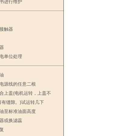
书进行维护
接触器
器
电单位处理
油
电源线的任意二根
合上盖
(
电机运转，上盖不
留有缝隙。
)
试运转几下
油至标准油面高度
器或换滤蕊
复