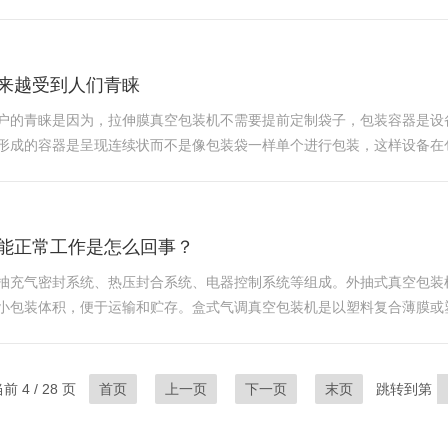
了几天，因为即使早早的把玉米掰下来，它也会自熟。正式因为这个原因
来越受到人们青睐
户的青睐是因为，拉伸膜真空包装机不需要提前定制袋子，包装容器是设
形成的容器是呈现连续状而不是像包装袋一样单个进行包装，这样设备在
工作降低了工作量，提高了工人工作的速度，提高产品和公司的产能，采
能正常工作是怎么回事？
抽充气密封系统、热压封合系统、电器控制系统等组成。外抽式真空包装
小包装体积，便于运输和贮存。盒式气调真空包装机是以塑料复合薄膜或
、稀有金属等进行真空包装或真空抽气包装。真空包装机是以塑料或塑料
 4 / 28 页
首页
上一页
下一页
末页
跳转到第