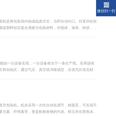
微信扫一扫
装机是将包装袋内抽成低真空后，当即自动封口。对某些松软
膜或塑料铝箔复合薄膜为包装材料，对固体、液体、粉状、糊
采用链条传动，自动摆盖，连续输出产品，整机采用进口PLC
功能由一台设备实现，一台设备相当于一条生产线。采用连续
区和加热区，通过气压、真空或冲模成型，在填充区填充材料
可进行热压封合。热封完成后，可打印生产批次和生产日期。
真空包装机。机夹采用一次性自动化调节，精度高，可实现不
量元素、纤维素等，更是粗粮食物的代表。鲜玉米在将熟未熟