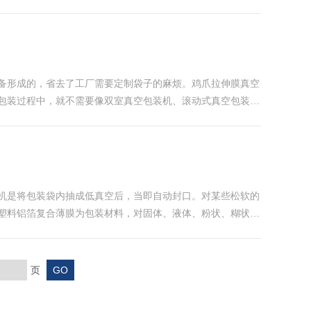
市场上出现了速冻玉米和真空玉米产品。工作过程是这样的，
备形成的，省去了工厂需要定制袋子的麻烦。鸡爪拉伸膜真空
包装过程中，就不需要像双室真空包装机、滚动式真空包装机
用半自动包装设备还需要加班加点赶制订单的现象不再发生。
机是将包装袋内抽成低真空后，当即自动封口。对某些松软的
塑料铝箔复合薄膜为包装材料，对固体、液体、粉状、糊状的
铝箔薄膜为包装材料，对液体、固体、粉状糊状的食品、粮
页