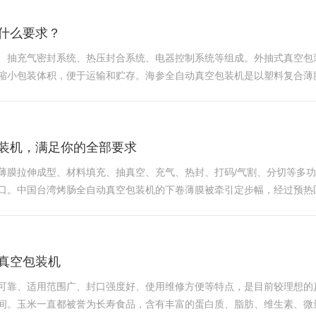
什么要求？
、抽充气密封系统、热压封合系统、电器控制系统等组成。外抽式真空包
缩小包装体积，便于运输和贮存。海参全自动真空包装机是以塑料复合薄
器表、稀有金属等进行真空包装或真空抽气包装。海参全自动真空包装机
装机，满足你的全部要求
薄膜拉伸成型、材料填充、抽真空、充气、热封、打码/气割、分切等多
口。中国台湾烤肠全自动真空包装机的下卷薄膜被牵引定步幅，经过预热
过导辊覆盖在成型盒上。根据包装需要，经抽真空或充保护气体处理后，
真空包装机
可靠、适用范围广、封口强度好、使用维修方便等特点，是目前较理想的
间。玉米一直都被誉为长寿食品，含有丰富的蛋白质、脂肪、维生素、微