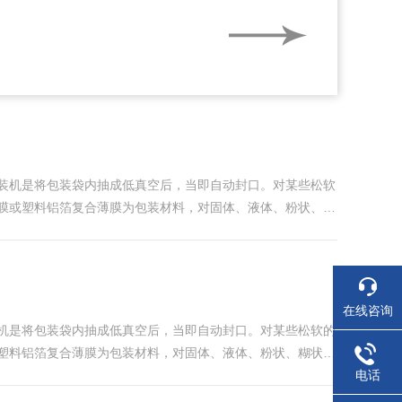
鲜气体就不同。该设备采用PLC触摸屏控制器，操作
...
装机是将包装袋内抽成低真空后，当即自动封口。对某些松软
膜或塑料铝箔复合薄膜为包装材料，对固体、液体、粉状、糊
反时，能够使整机无法起动，确保机器运行在安全状态。采用
在线咨询
机是将包装袋内抽成低真空后，当即自动封口。对某些松软的
塑料铝箔复合薄膜为包装材料，对固体、液体、粉状、糊状的
氧化、霉变、虫蛀、受潮，可以延长保质期、保鲜期。真空包
电话