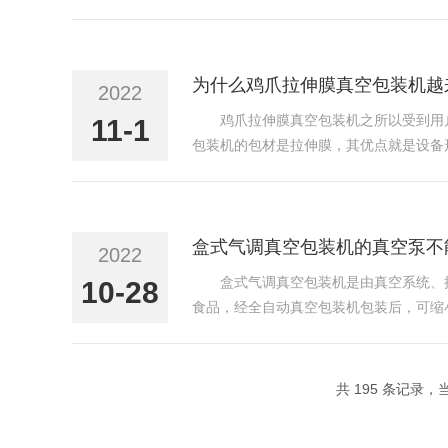
的时候煮来吃正好，但是这样的玉米放不
在设备运行之前，需要将...
为什么鸡爪拉伸膜真空包装机越
2022
鸡爪拉伸膜真空包装机之所以受到用
11-1
包装机的包材是拉伸膜，其优点就是设备
一样，进行取袋、摆袋的过程，为工人的
这就是说鸡爪拉伸膜真空...
盒式气调真空包装机的真空泵不
2022
盒式气调真空包装机是由真空系统、
10-28
食品，经全自动真空包装机包装后，可缩
食品、化学药品、电子原件、精细仪器表
食、果品、酱菜、果脯、化...
共 195 条记录，当前