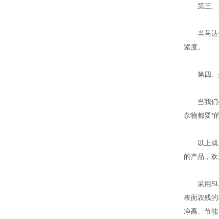
第三、是
当马达停止
紧度。
第四、是
当我们要
杂物都要*
以上就是我
的产品，欢
采用SUS
表面农残的
净高、节能